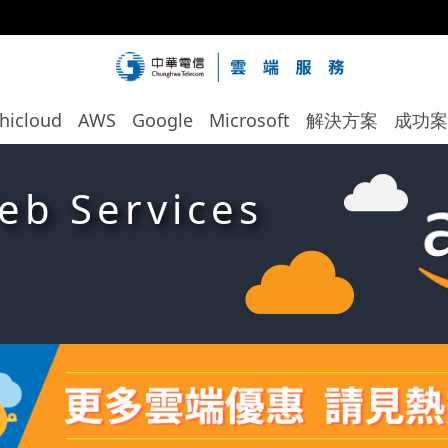
hicloud
AWS
Google
Microsoft
解決方案
成功案
b Services