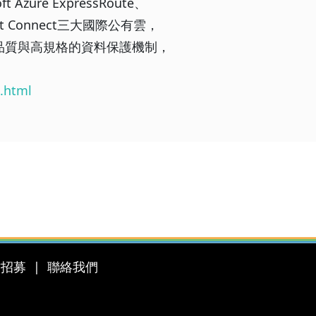
ure ExpressRoute、
irect Connect三大國際公有雲，
品質與高規格的資料保護機制，
x.html
才招募
聯絡我們